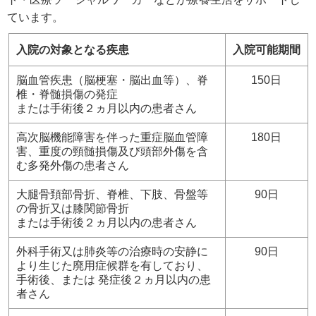
ています。
入院の対象となる疾患
入院可能期間
脳血管疾患（脳梗塞・脳出血等）、脊
150日
椎・脊髄損傷の発症
または手術後２ヵ月以内の患者さん
高次脳機能障害を伴った重症脳血管障
180日
害、重度の頸髄損傷及び頭部外傷を含
む多発外傷の患者さん
大腿骨頚部骨折、脊椎、下肢、骨盤等
90日
の骨折又は膝関節骨折
または手術後２ヵ月以内の患者さん
外科手術又は肺炎等の治療時の安静に
90日
より生じた廃用症候群を有しており、
手術後、または 発症後２
ヵ月
以内の患
者さん