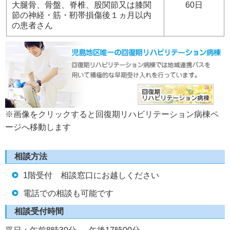
大腿骨、骨盤、脊椎、股関節又は膝関
60日
節の神経・筋・靭帯損傷後１
ヵ月
以内
の患者さん
※画像をクリックすると回復期リハビリテーション病棟ペ
ージへ移動します
相談方法
1階受付 相談窓口にお越しください
電話での相談も可能です
相談受付時間