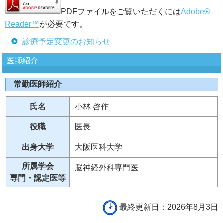
PDFファイルをご覧いただくには
Adobe®
Reader™
が必要です。
診療予定変更のお知らせ
医師紹介
常勤医師紹介
氏名
小林 啓作
役職
医長
出身大学
大阪医科大学
所属学会
脳神経外科専門医
専門・認定医等
最終更新日：2026年8月3日