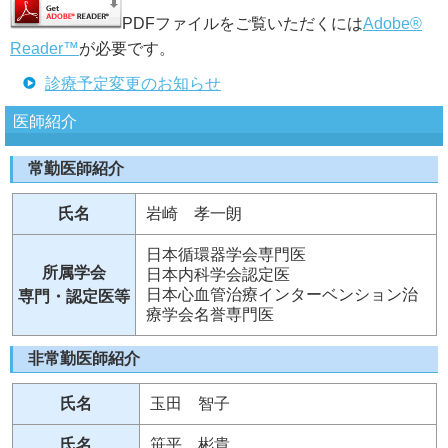
PDFファイルをご覧いただくには
Adobe®
Reader™
が必要です。
診療予定変更のお知らせ
医師紹介
常勤医師紹介
氏名
岩崎 孝一朗
日本循環器学会専門医
所属学会
日本内科学会認定医
日本心血管治療インターベンション治
専門・認定医等
療学会名誉専門医
非常勤医師紹介
氏名
玉田 智子
氏名
笹平 彬貴