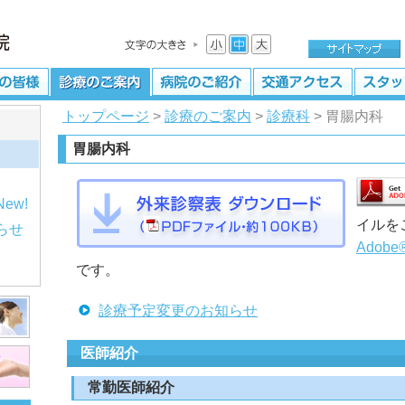
トップページ
>
診療のご案内
>
診療科
> 胃腸内科
胃腸内科
イルを
らせ
Adobe
です。
診療予定変更のお知らせ
医師紹介
常勤医師紹介