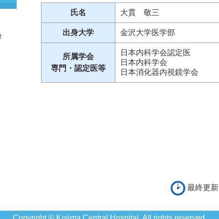
氏名
大貫 敬三
出身大学
金沢大学医学部
日本内科学会認定医
所属学会
日本内科学会
専門・認定医等
日本消化器内視鏡学会
最終更新
Copyright © Kojima Central Hospital. All rights reserved.