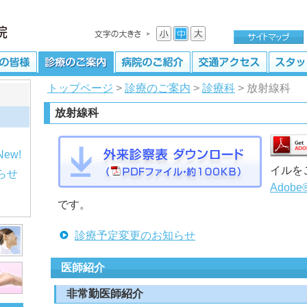
トップページ
>
診療のご案内
>
診療科
> 放射線科
放射線科
イルを
らせ
Adobe
です。
診療予定変更のお知らせ
医師紹介
非常勤医師紹介