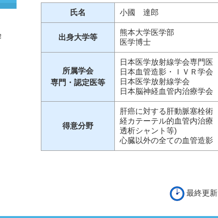
氏名
小國 達郎
熊本大学医学部
出身大学等
医学博士
日本医学放射線学会専門医
所属学会
日本血管造影・ＩＶＲ学会
日本医学放射線学会
専門・認定医等
日本脳神経血管内治療学会
肝癌に対する肝動脈塞栓術
経カテーテル的血管内治療
得意分野
透析シャント等)
心臓以外の全ての血管造影
最終更新