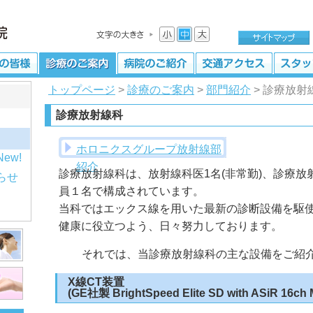
トップページ
>
診療のご案内
>
部門紹介
> 診療放射
診療放射線科
ホロニクスグループ放射線部
紹介
診療放射線科は、放射線科医1名(非常勤)、診療放
らせ
員１名で構成されています。
当科ではエックス線を用いた最新の診断設備を駆
健康に役立つよう、日々努力しております。
それでは、当診療放射線科の主な設備をご紹
X線CT装置
(GE社製 BrightSpeed Elite SD with ASiR 16ch