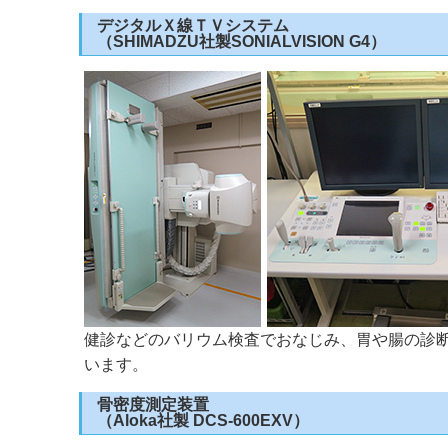
デジタルＸ線ＴＶシステム
（SHIMADZU社製SONIALVISION G4）
健診などのバリウム検査でおなじみ、胃や腸の診
います。
骨密度測定装置
（Aloka社製 DCS-600EXV）